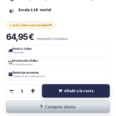
Escala 1:18 · metal
+ info sobre este modelo
64,95
€
Impuestos incluidos
Envío 2–3 días
Laborables
Devolución 14 días
Sin complicaciones
Embalaje premium
Protección para coleccionistas
Añadir a la cesta
Comprar ahora