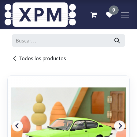
Ir al contenido
0
Todos los productos