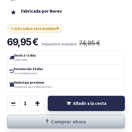
Fabricada por Norev
+ info sobre este modelo
69,95
€
74,95
€
Impuestos incluidos
Envío 2–3 días
Laborables
Devolución 14 días
Sin complicaciones
Embalaje premium
Protección para coleccionistas
Añadir a la cesta
Comprar ahora