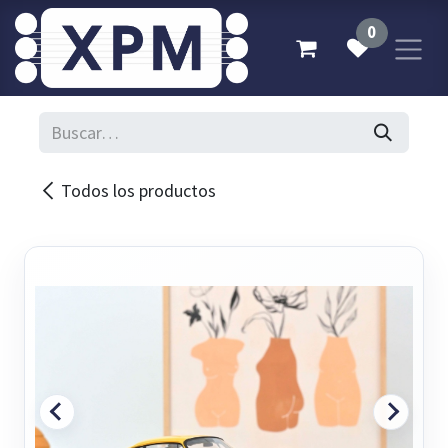
Ir al contenido
0
Todos los productos