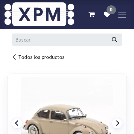
Ir al contenido
0
Todos los productos