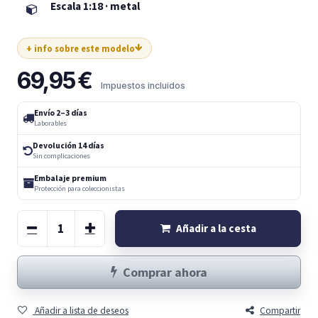
Escala 1:18 · metal
+ info sobre este modelo
69,95
€
Impuestos incluidos
Envío 2–3 días
Laborables
Devolución 14 días
Sin complicaciones
Embalaje premium
Protección para coleccionistas
Añadir a la cesta
Comprar ahora
Añadir a lista de deseos
Compartir