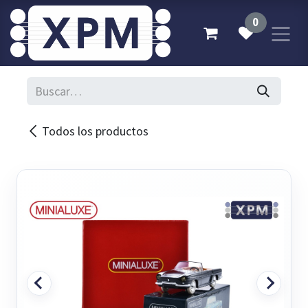
Ir al contenido
0
Todos los productos