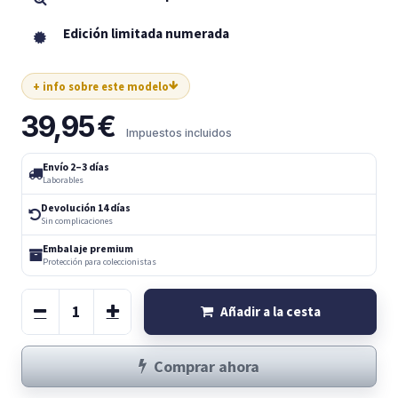
Edición limitada numerada
+ info sobre este modelo
39,95
€
Impuestos incluidos
Envío 2–3 días
Laborables
Devolución 14 días
Sin complicaciones
Embalaje premium
Protección para coleccionistas
Añadir a la cesta
Comprar ahora