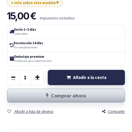
+ info sobre este modelo
15,00
€
Impuestos incluidos
Envío 2–3 días
Laborables
Devolución 14 días
Sin complicaciones
Embalaje premium
Protección para coleccionistas
Añadir a la cesta
Comprar ahora
Añadir a lista de deseos
Compartir