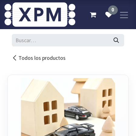
Ir al contenido
0
Todos los productos