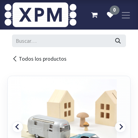
Ir al contenido
0
Todos los productos