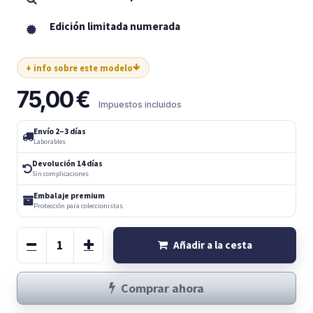
Edición limitada numerada
+ info sobre este modelo
75,00
€
Impuestos incluidos
Envío 2–3 días
Laborables
Devolución 14 días
Sin complicaciones
Embalaje premium
Protección para coleccionistas
Añadir a la cesta
Comprar ahora