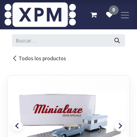
Ir al contenido
0
Todos los productos