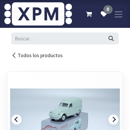
Ir al contenido
0
Todos los productos