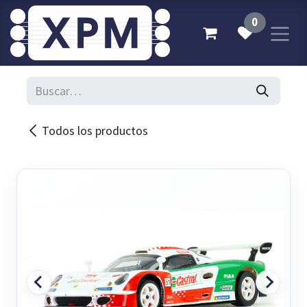
Ir al contenido
0
Todos los productos