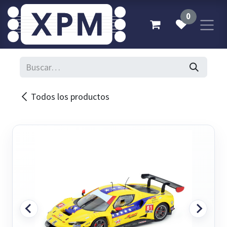
Ir al contenido
0
Todos los productos