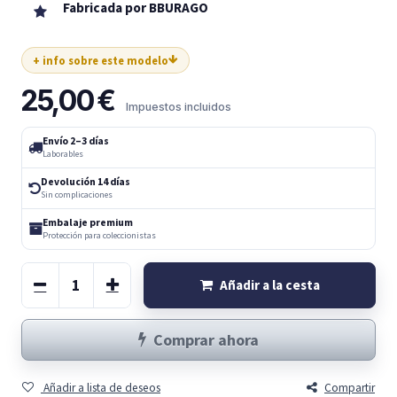
Fabricada por BBURAGO
+ info sobre este modelo
25,00
€
Impuestos incluidos
Envío 2–3 días
Laborables
Devolución 14 días
Sin complicaciones
Embalaje premium
Protección para coleccionistas
Añadir a la cesta
Comprar ahora
Añadir a lista de deseos
Compartir