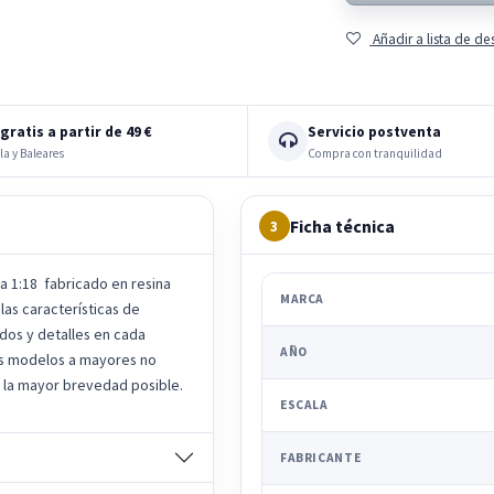
Añadir a lista de d
gratis a partir de 49 €
Servicio postventa
la y Baleares
Compra con tranquilidad
Ficha técnica
3
 1:18 fabricado en resina
MARCA
las características de
os y detalles en cada
AÑO
os modelos a mayores no
 la mayor brevedad posible.
ESCALA
FABRICANTE