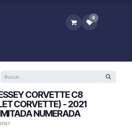
0
Sobre XPM
Contacta XPM..
NESSEY CORVETTE C8
ET CORVETTE) - 2021
LIMITADA NUMERADA
GT317