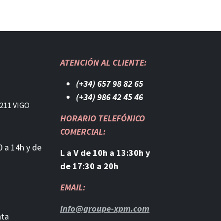
ATENCIÓN AL CLIENTE:
(+34) 657 98 82 65
(+34) 986 42 45 46​
211 VIGO
HORARIO TELEFÓNICO
COMERCIAL:
0 a 14h y de
L a V de 10h a 13:30h y
de 17:30 a 20h
EMAIL:
info@groupe-xpm.com
nta