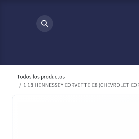
Ir al contenido
​
INICIO
Tienda
Buscamos p
Todos los productos
1:18 HENNESSEY CORVETTE C8 (CHEVROLET COR