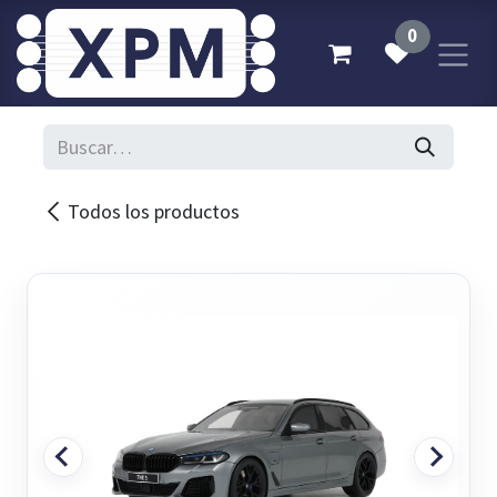
Ir al contenido
0
Todos los productos