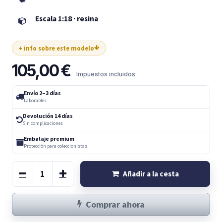
Escala 1:18 · resina
+ info sobre este modelo
105,00
€
Impuestos incluidos
Envío 2–3 días
Laborables
Devolución 14 días
Sin complicaciones
Embalaje premium
Protección para coleccionistas
Añadir a la cesta
Comprar ahora