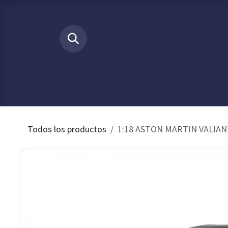
Ir al contenido
​
INICIO
Tienda
Buscamos p
Todos los productos
1:18 ASTON MARTIN VALIANT