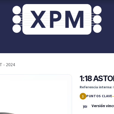
or ti?
XPM OnRoad
Acceso / Registro Clientes
 - 2024
1:18 AST
Referencia interna:
PUNTOS CLAVE
Versión vinc