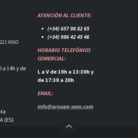
ATENCIÓN AL CLIENTE:
(+34) 657 98 82 65
(+34) 986 42 45 46​
211 VIGO
HORARIO TELEFÓNICO
COMERCIAL:
0 a 14h y de
L a V de 10h a 13:30h y
de 17:30 a 20h
EMAIL:
info@groupe-xpm.com
nta
A (ES)