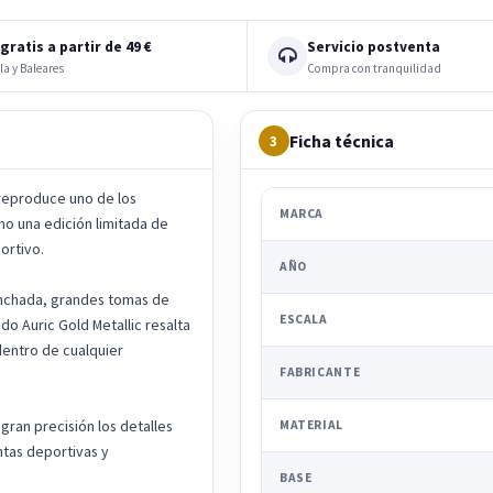
gratis a partir de 49 €
Servicio postventa
la y Baleares
Compra con tranquilidad
Ficha técnica
3
c reproduce uno de los
MARCA
mo una edición limitada de
ortivo.
AÑO
anchada, grandes tomas de
ESCALA
do Auric Gold Metallic resalta
dentro de cualquier
FABRICANTE
gran precisión los detalles
MATERIAL
ntas deportivas y
BASE