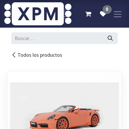
Ir al contenido
0
Todos los productos