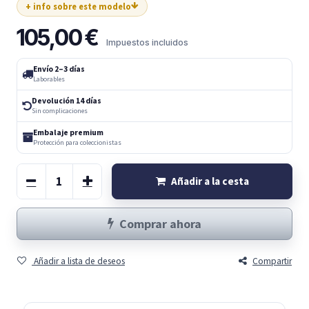
+ info sobre este modelo
105,00
€
Impuestos incluidos
Envío 2–3 días
Laborables
Devolución 14 días
Sin complicaciones
Embalaje premium
Protección para coleccionistas
Añadir a la cesta
Comprar ahora
Añadir a lista de deseos
Compartir