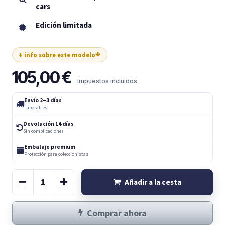
cars
Edición limitada
+ info sobre este modelo
105,00
€
Impuestos incluidos
Envío 2–3 días
Laborables
Devolución 14 días
Sin complicaciones
Embalaje premium
Protección para coleccionistas
Añadir a la cesta
Comprar ahora