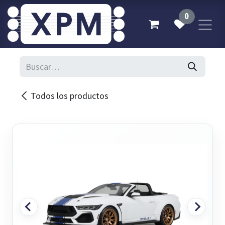
Ir al contenido
0
Todos los productos