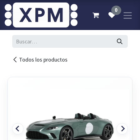
Ir al contenido
0
Todos los productos