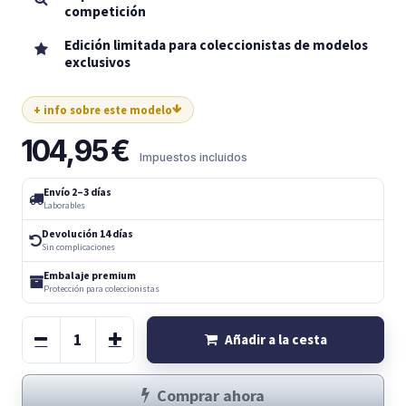
competición
Edición limitada para coleccionistas de modelos
exclusivos
+ info sobre este modelo
104,95
€
Impuestos incluidos
Envío 2–3 días
Laborables
Devolución 14 días
Sin complicaciones
Embalaje premium
Protección para coleccionistas
Añadir a la cesta
Comprar ahora