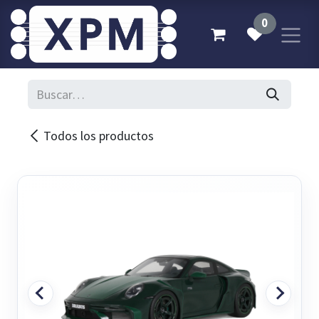
Ir al contenido
0
Todos los productos