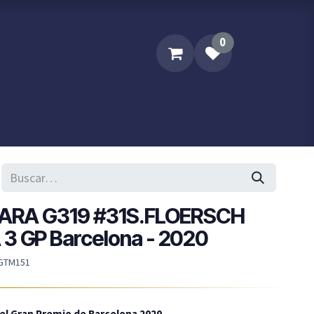
0
Sobre XPM
Contacta XPM..
LARA G319 #31S.FLOERSCH
 GP Barcelona - 2020
GTM151
 el Gran Premio de Barcelona 2020