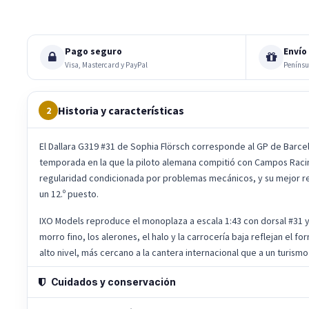
Pago seguro
Envío 
Visa, Mastercard y PayPal
Penínsu
Historia y características
2
El Dallara G319 #31 de Sophia Flörsch corresponde al GP de Barce
temporada en la que la piloto alemana compitió con Campos Racing.
regularidad condicionada por problemas mecánicos, y su mejor r
un 12.º puesto.
IXO Models reproduce el monoplaza a escala 1:43 con dorsal #31 y 
morro fino, los alerones, el halo y la carrocería baja reflejan el 
alto nivel, más cercano a la cantera internacional que a un turismo 
Cuidados y conservación