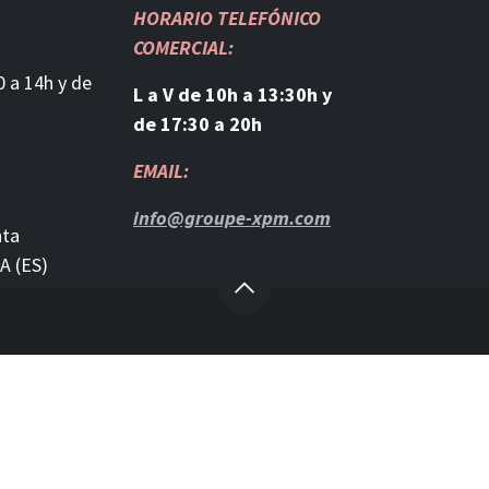
HORARIO TELEFÓNICO
COMERCIAL:
0 a 14h y de
L a V de 10h a 13:30h y
de 17:30 a 20h
EMAIL:
info@groupe-xpm.com
nta
A (ES)