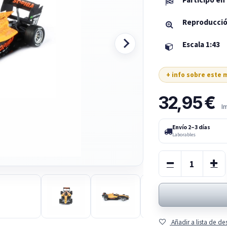
Reproducció
Escala 1:43
+ info sobre este
32,95
€
I
Envío 2–3 días
Laborables
Añadir a lista de d