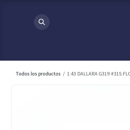
Ir al contenido
​
INICIO
Tienda
Buscamos p
Todos los productos
1:43 DALLARA G319 #31S.FL