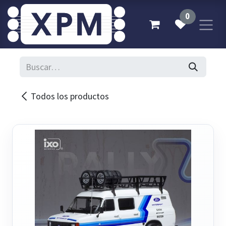
Ir al contenido
0
Todos los productos