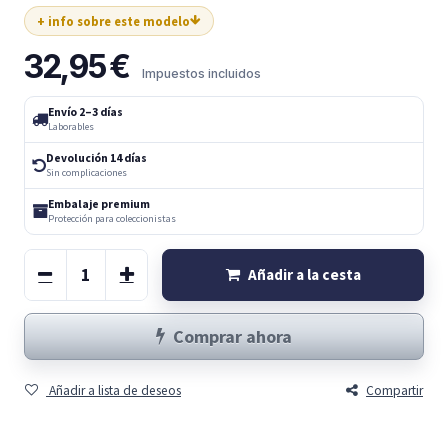
+ info sobre este modelo
32,95
€
Impuestos incluidos
Envío 2–3 días
Laborables
Devolución 14 días
Sin complicaciones
Embalaje premium
Protección para coleccionistas
Añadir a la cesta
Comprar ahora
Añadir a lista de deseos
Compartir