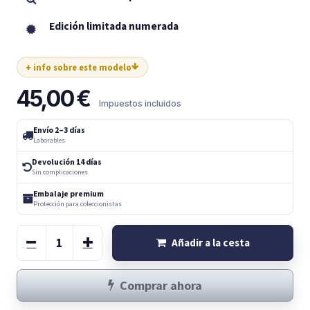
Edición limitada numerada
+ info sobre este modelo
45,00
€
Impuestos incluidos
Envío 2–3 días
Laborables
Devolución 14 días
Sin complicaciones
Embalaje premium
Protección para coleccionistas
Añadir a la cesta
Comprar ahora