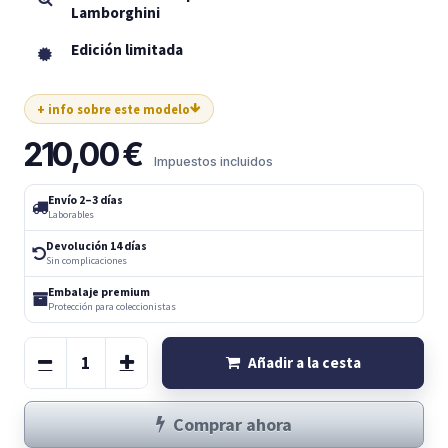
Lamborghini
Edición limitada
+ info sobre este modelo
210,00
€
Impuestos incluidos
Envío 2–3 días
Laborables
Devolución 14 días
Sin complicaciones
Embalaje premium
Protección para coleccionistas
Añadir a la cesta
Comprar ahora