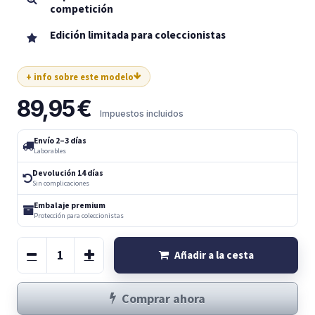
competición
Edición limitada para coleccionistas
+ info sobre este modelo
89,95
€
Impuestos incluidos
Envío 2–3 días
Laborables
Devolución 14 días
Sin complicaciones
Embalaje premium
Protección para coleccionistas
Añadir a la cesta
Comprar ahora