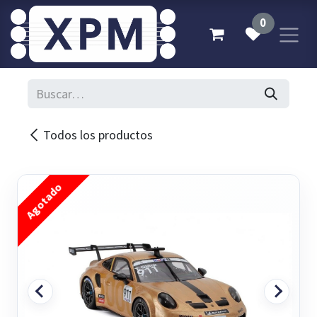
Ir al contenido
0
Todos los productos
Agotado