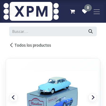
Ir al contenido
0
Todos los productos