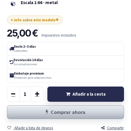
Escala 1:66 · metal
+ info sobre este modelo
25,00
€
Impuestos incluidos
Envío 2–3 días
Laborables
Devolución 14 días
Sin complicaciones
Embalaje premium
Protección para coleccionistas
Añadir a la cesta
Comprar ahora
Añadir a lista de deseos
Compartir