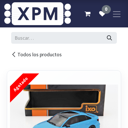
Ir al contenido
0
Todos los productos
Agotado