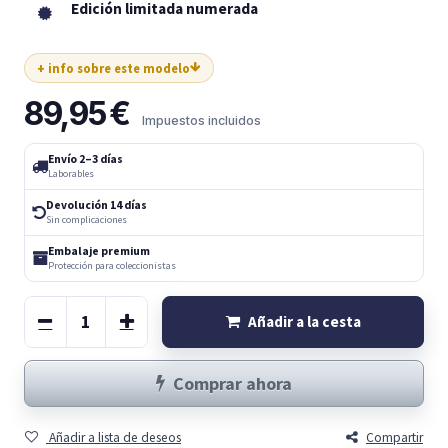
Edición limitada numerada
+ info sobre este modelo
89,95
€
Impuestos incluidos
Envío 2–3 días
Laborables
Devolución 14 días
Sin complicaciones
Embalaje premium
Protección para coleccionistas
Añadir a la cesta
Comprar ahora
Añadir a lista de deseos
Compartir