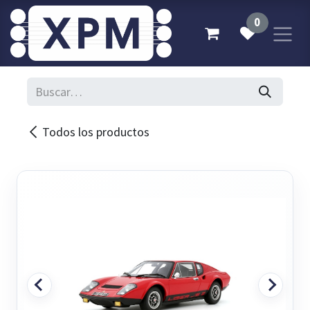
Ir al contenido
0
Todos los productos