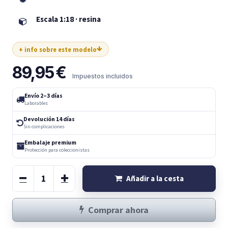
Escala 1:18 · resina
+ info sobre este modelo
89,95
€
Impuestos incluidos
Envío 2–3 días
Laborables
Devolución 14 días
Sin complicaciones
Embalaje premium
Protección para coleccionistas
Añadir a la cesta
Comprar ahora