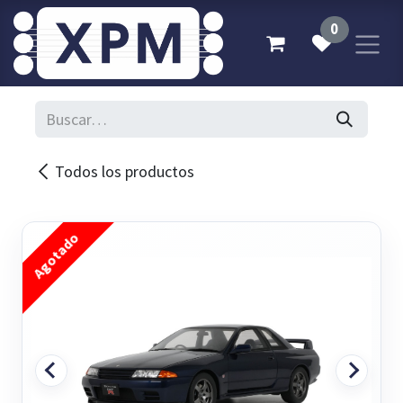
Ir al contenido
0
Todos los productos
Agotado