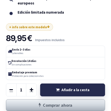
europeos
Edición limitada numerada
+ info sobre este modelo
89,95
€
Impuestos incluidos
Envío 2–3 días
Laborables
Devolución 14 días
Sin complicaciones
Embalaje premium
Protección para coleccionistas
Añadir a la cesta
Comprar ahora