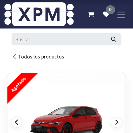
Ir al contenido
0
Todos los productos
Agotado