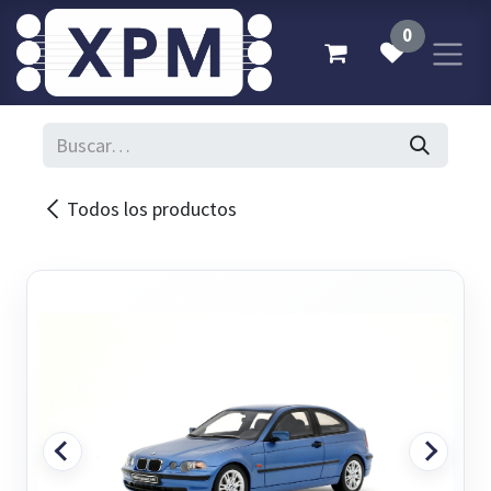
Ir al contenido
0
Todos los productos