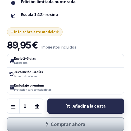
Edición limitada numerada
Escala 1:18 · resina
+ info sobre este modelo
89,95
€
Impuestos incluidos
Envío 2–3 días
Laborables
Devolución 14 días
Sin complicaciones
Embalaje premium
Protección para coleccionistas
Añadir a la cesta
Comprar ahora