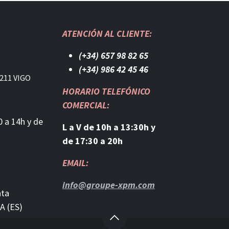
ATENCIÓN AL CLIENTE:
(+34) 657 98 82 65
(+34) 986 42 45 46​
211 VIGO
HORARIO TELEFÓNICO
COMERCIAL:
0 a 14h y de
L a V de 10h a 13:30h y
de 17:30 a 20h
EMAIL:
info@groupe-xpm.com
nta
A (ES)