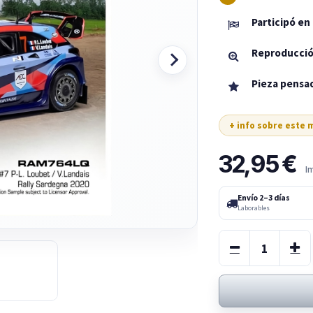
Participó en
Reproducció
Pieza pensad
+ info sobre este
32,95
€
I
Envío 2–3 días
Laborables