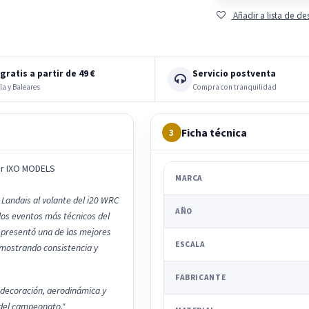
Añadir a lista de d
gratis a partir de 49 €
Servicio postventa
la y Baleares
Compra con tranquilidad
Ficha técnica
3
or IXO MODELS
MARCA
 Landais al volante del i20 WRC
AÑO
 los eventos más técnicos del
epresentó una de las mejores
ESCALA
mostrando consistencia y
FABRICANTE
 decoración, aerodinámica y
 del campeonato."