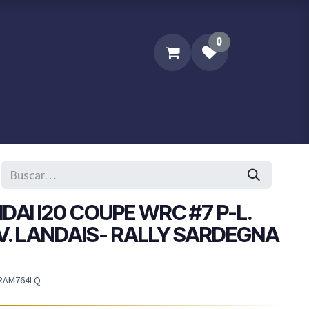
0
Sobre XPM
Contacta XPM..
DAI I20 COUPE WRC #7 P-L.
 V. LANDAIS- RALLY SARDEGNA
RAM764LQ