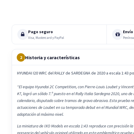
Pago seguro
Envío 
Visa, Mastercard y PayPal
Penínsu
Historia y características
2
HYUNDAI I20 WRC del RALLY de SARDEGNA de 2020 a escala 1:43 p
"El equipo Hyundai 2C Competition, con Pierre-Louis Loubet y Vincent
#7, logró un sólido 7.º puesto en el Rally Italia Sardegna 2020, uno de
calendario, disputado sobre tramos de grava abrasiva. Esta prueba r
actuaciones de Loubet en su temporada debut en el Mundial WRC, de
adaptación al máximo nivel.
La miniatura de IXO Models en escala 1:43 reproduce con precisión la
presencia del vehículo original utilizado en esta emblemática prueba