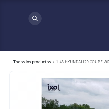
Ir al contenido
​
INICIO
Tienda
Buscamos p
Todos los productos
1:43 HYUNDAI I20 COUPE WR