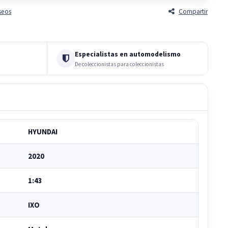
eseos
Compartir
Especialistas en automodelismo
De coleccionistas para coleccionistas
HYUNDAI
2020
1:43
IXO