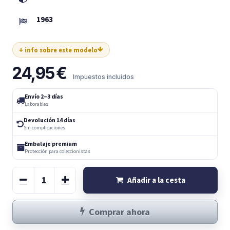
1963
+ info sobre este modelo
24,95
€
Impuestos incluidos
Envío 2–3 días
Laborables
Devolución 14 días
Sin complicaciones
Embalaje premium
Protección para coleccionistas
Añadir a la cesta
Comprar ahora