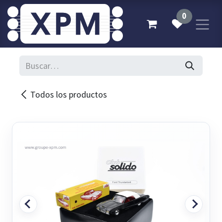
Ir al contenido
0
Todos los productos