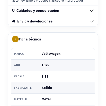
automovilismo y modelos clásicos reinterpretados.
Cuidados y conservación
Envío y devoluciones
Ficha técnica
3
Volkswagen
MARCA
1975
AÑO
1:18
ESCALA
Solido
FABRICANTE
Metal
MATERIAL