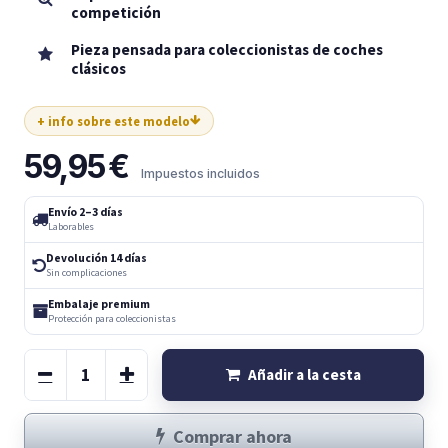
competición
Pieza pensada para coleccionistas de coches
clásicos
+ info sobre este modelo
59,95
€
Impuestos incluidos
Envío 2–3 días
Laborables
Devolución 14 días
Sin complicaciones
Embalaje premium
Protección para coleccionistas
Añadir a la cesta
Comprar ahora