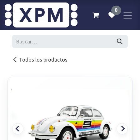
Ir al contenido
0
Todos los productos