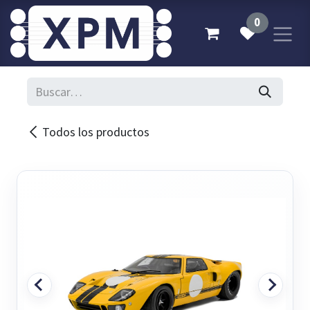
Ir al contenido
0
Todos los productos