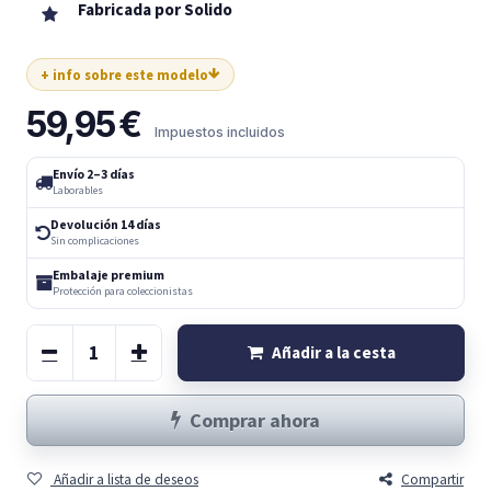
Fabricada por Solido
+ info sobre este modelo
59,95
€
Impuestos incluidos
Envío 2–3 días
Laborables
Devolución 14 días
Sin complicaciones
Embalaje premium
Protección para coleccionistas
Añadir a la cesta
Comprar ahora
Añadir a lista de deseos
Compartir