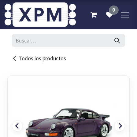
Ir al contenido
0
Todos los productos