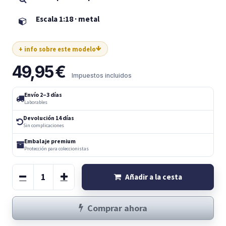
Escala 1:18 · metal
+ info sobre este modelo
49,95
€
Impuestos incluidos
Envío 2–3 días
Laborables
Devolución 14 días
Sin complicaciones
Embalaje premium
Protección para coleccionistas
Añadir a la cesta
Comprar ahora