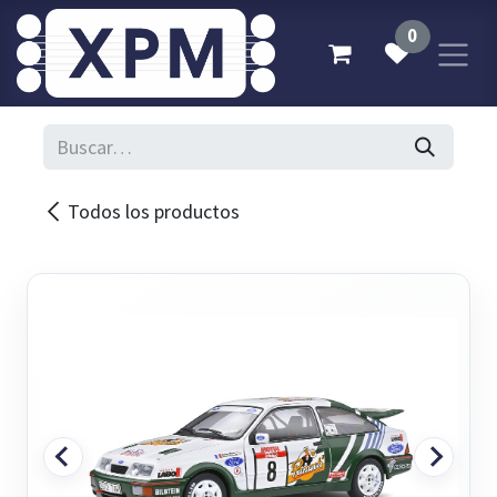
Ir al contenido
0
Todos los productos