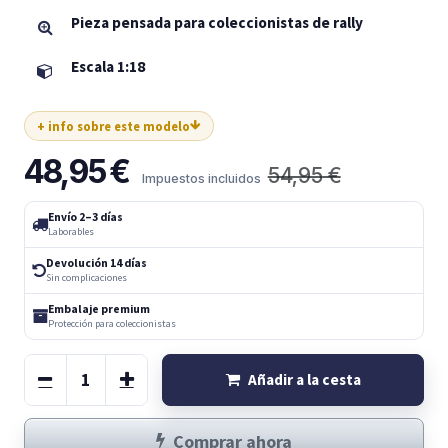
Pieza pensada para coleccionistas de rally
Escala 1:18
+ info sobre este modelo
48,95
€
54,95
€
Impuestos incluidos
Envío 2–3 días
Laborables
Devolución 14 días
Sin complicaciones
Embalaje premium
Protección para coleccionistas
Añadir a la cesta
Comprar ahora