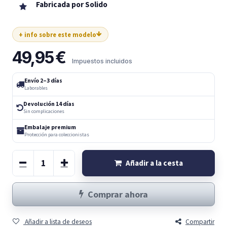
Fabricada por Solido
+ info sobre este modelo
49,95
€
Impuestos incluidos
Envío 2–3 días
Laborables
Devolución 14 días
Sin complicaciones
Embalaje premium
Protección para coleccionistas
Añadir a la cesta
Comprar ahora
Añadir a lista de deseos
Compartir