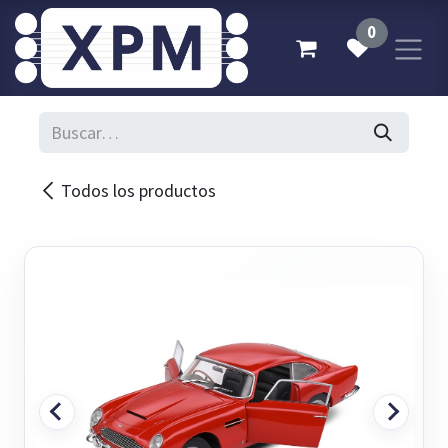
Ir al contenido
0
Todos los productos