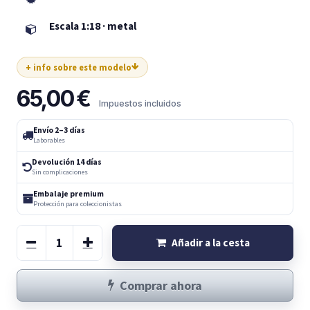
Escala 1:18 · metal
+ info sobre este modelo
65,00
€
Impuestos incluidos
Envío 2–3 días
Laborables
Devolución 14 días
Sin complicaciones
Embalaje premium
Protección para coleccionistas
Añadir a la cesta
Comprar ahora