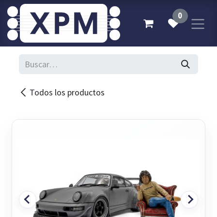
Ir al contenido
0
Todos los productos