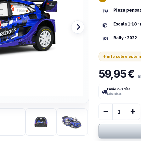
Pieza pensad
Escala 1:18 ·
Rally · 2022
+ info sobre este
59,95
€
I
Envío 2–3 días
Laborables