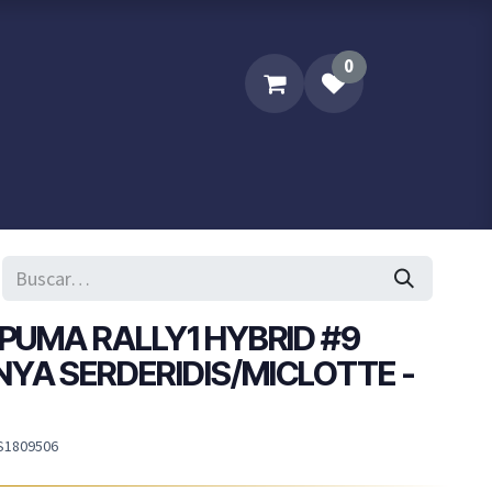
0
Sobre XPM
Contacta XPM..
 PUMA RALLY1 HYBRID #9
NYA SERDERIDIS/MICLOTTE -
S1809506