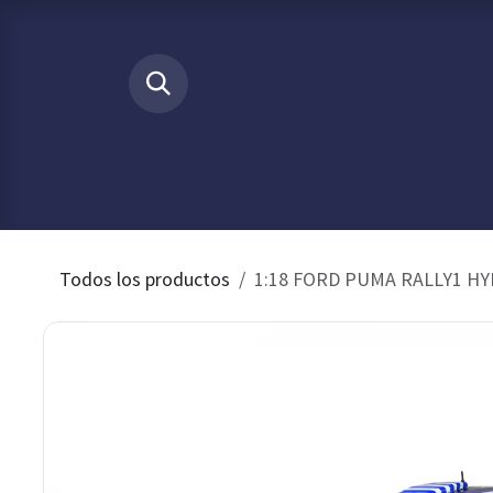
Ir al contenido
​
INICIO
Tienda
Buscamos p
Todos los productos
1:18 FORD PUMA RALLY1 HY