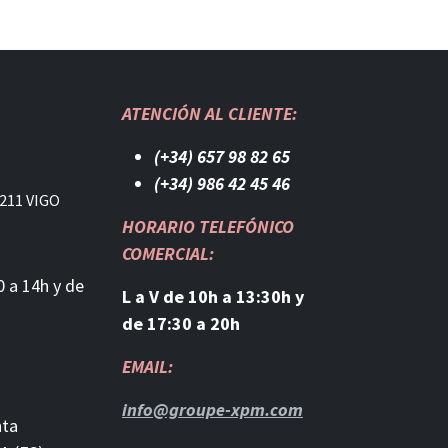
ATENCIÓN AL CLIENTE:
(+34) 657 98 82 65
(+34) 986 42 45 46​
211 VIGO
HORARIO TELEFÓNICO
COMERCIAL:
0 a 14h y de
L a V de 10h a 13:30h y
de 17:30 a 20h
EMAIL:
info@groupe-xpm.com
nta