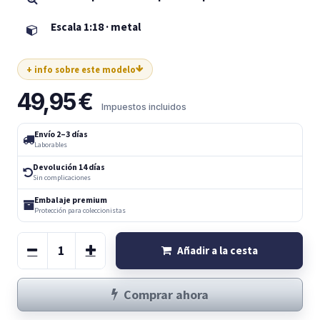
Escala 1:18 · metal
+ info sobre este modelo
49,95
€
Impuestos incluidos
Envío 2–3 días
Laborables
Devolución 14 días
Sin complicaciones
Embalaje premium
Protección para coleccionistas
Añadir a la cesta
Comprar ahora