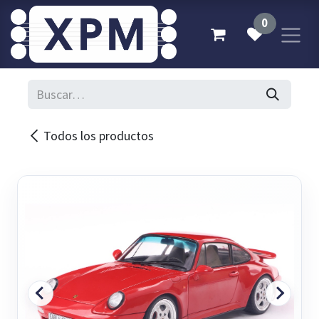
Ir al contenido
0
Todos los productos