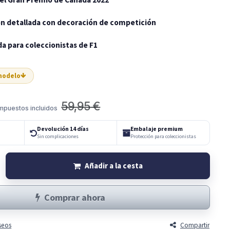
n detallada con decoración de competición
a para coleccionistas de F1
 modelo
59,95
€
mpuestos incluidos
Devolución 14 días
Embalaje premium
Sin complicaciones
Protección para coleccionistas
Añadir a la cesta
Comprar ahora
eseos
Compartir