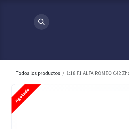
Ir al contenido
​
INICIO
Tienda
Buscamos p
Todos los productos
1:18 F1 ALFA ROMEO C42 Z
Agotado