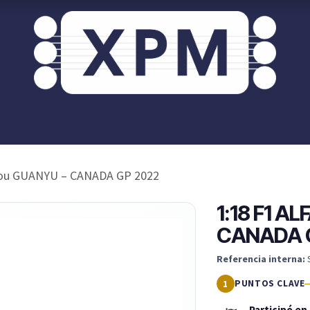
or ti?
XPM OnRoad
Acceso / Registro Clientes
hou GUANYU – CANADA GP 2022
1:18 F1 A
CANADA 
Referencia interna:
PUNTOS CLAVE
Participó en