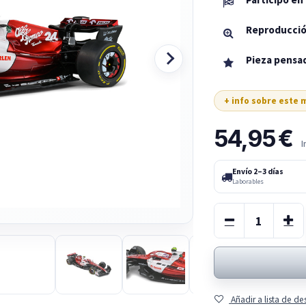
Reproducció
Pieza pensad
+ info sobre este
54,95
€
I
Envío 2–3 días
Laborables
Añadir a lista de d