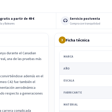
gratis a partir de 49 €
Servicio postventa
la y Baleares
Compra con tranquilidad
Ficha técnica
3
nyu durante el Canadian
MARCA
treal, una de las pruebas más
AÑO
 convirtiéndose además en el
ESCALA
 Romeo C42 fue también el
amentación aerodinámica
FABRICANTE
ado respecto a generaciones
MATERIAL
na carrera complicada