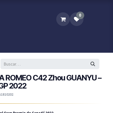
0
Sobre XPM
Contacta XPM..
LFA ROMEO C42 Zhou GUANYU –
GP 2022
S1810202
 el Gran Premio de Canadá 2022