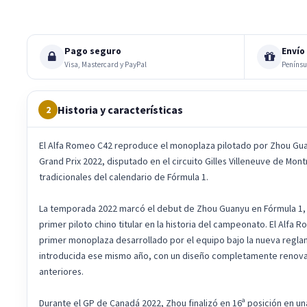
Pago seguro
Envío 
Visa, Mastercard y PayPal
Penínsu
Historia y características
2
El Alfa Romeo C42 reproduce el monoplaza pilotado por Zhou Gua
Grand Prix 2022, disputado en el circuito Gilles Villeneuve de Mon
tradicionales del calendario de Fórmula 1.
La temporada 2022 marcó el debut de Zhou Guanyu en Fórmula 1,
primer piloto chino titular en la historia del campeonato. El Alfa
primer monoplaza desarrollado por el equipo bajo la nueva regl
introducida ese mismo año, con un diseño completamente renov
anteriores.
Durante el GP de Canadá 2022, Zhou finalizó en 16ª posición en u