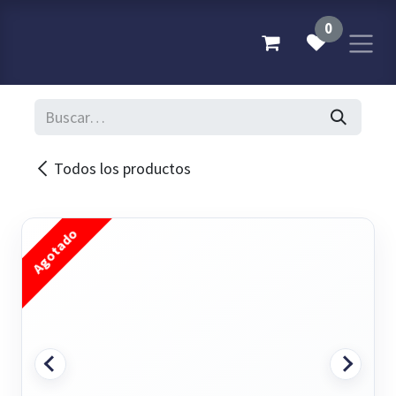
Ir al contenido
0
Todos los productos
Agotado