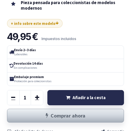
Pieza pensada para coleccionistas de modelos
modernos
+ info sobre este modelo
49,95
€
Impuestos incluidos
Envío 2–3 días
Laborables
Devolución 14 días
Sin complicaciones
Embalaje premium
Protección para coleccionistas
Añadir a la cesta
Comprar ahora