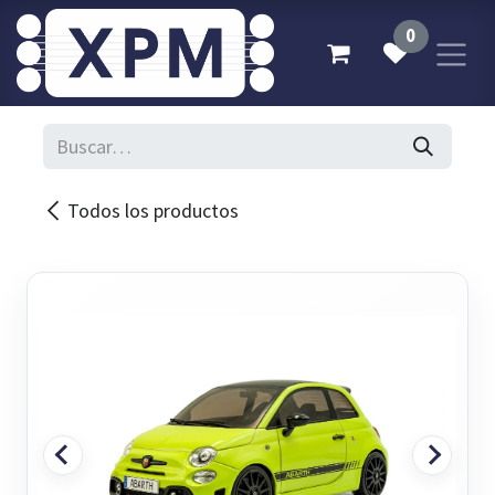
Ir al contenido
0
Todos los productos