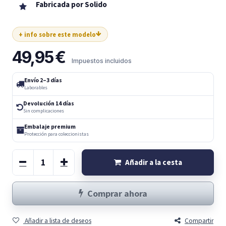
Fabricada por Solido
+ info sobre este modelo
49,95
€
Impuestos incluidos
Envío 2–3 días
Laborables
Devolución 14 días
Sin complicaciones
Embalaje premium
Protección para coleccionistas
Añadir a la cesta
Comprar ahora
Añadir a lista de deseos
Compartir