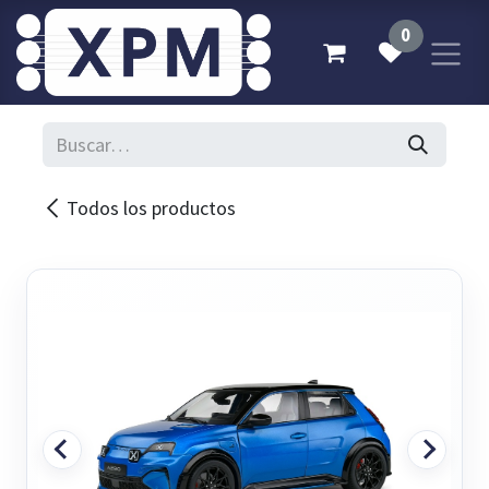
Ir al contenido
0
Todos los productos