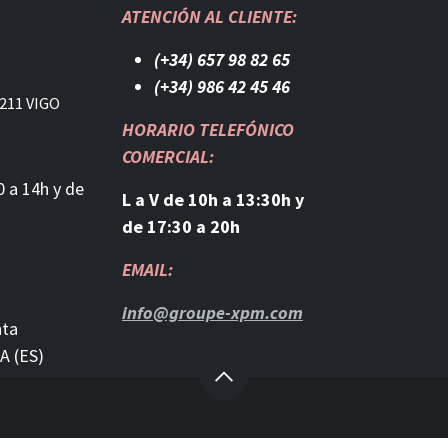
ATENCIÓN AL CLIENTE:
(+34) 657 98 82 65
(+34) 986 42 45 46​
211 VIGO
HORARIO TELEFÓNICO
COMERCIAL:
0 a 14h y de
L a V de 10h a 13:30h y
de 17:30 a 20h
EMAIL:
info@groupe-xpm.com
nta
A (ES)