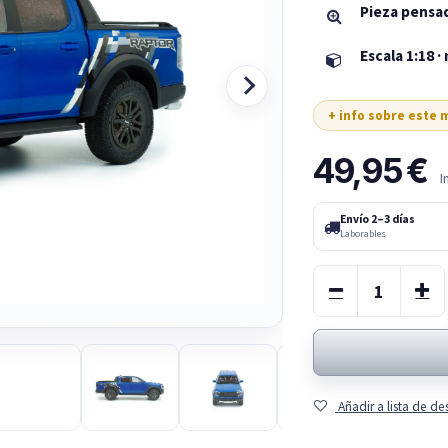
Pieza pensad
Escala 1:18 ·
+ info sobre este
49,95
€
I
Envío 2–3 días
Laborables
Añadir a lista de d