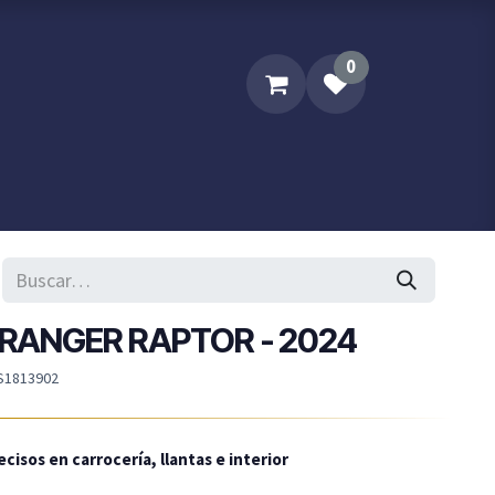
0
Sobre XPM
Contacta XPM..
D RANGER RAPTOR - 2024
S1813902
cisos en carrocería, llantas e interior