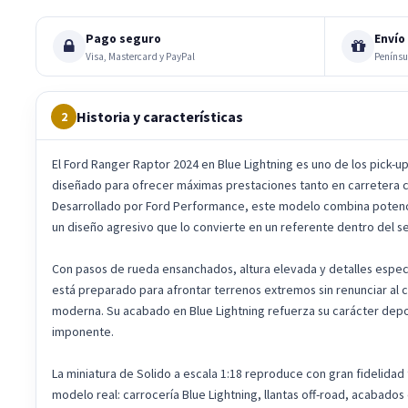
Pago seguro
Envío 
Visa, Mastercard y PayPal
Penínsu
Historia y características
2
El Ford Ranger Raptor 2024 en Blue Lightning es uno de los pick-u
diseñado para ofrecer máximas prestaciones tanto en carretera c
Desarrollado por Ford Performance, este modelo combina potenc
un diseño agresivo que lo convierte en un referente dentro del s
Con pasos de rueda ensanchados, altura elevada y detalles especí
está preparado para afrontar terrenos extremos sin renunciar al c
moderna. Su acabado en Blue Lightning refuerza su carácter depo
imponente.
La miniatura de Solido a escala 1:18 reproduce con gran fidelidad 
modelo real: carrocería Blue Lightning, llantas off-road, acabados 