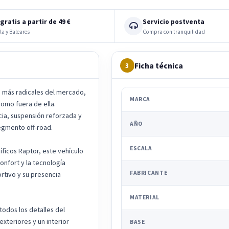
gratis a partir de 49 €
Servicio postventa
la y Baleares
Compra con tranquilidad
Ficha técnica
3
p más radicales del mercado,
MARCA
omo fuera de ella.
ia, suspensión reforzada y
AÑO
egmento off-road.
ESCALA
ficos Raptor, este vehículo
onfort y la tecnología
FABRICANTE
rtivo y su presencia
MATERIAL
todos los detalles del
exteriores y un interior
BASE