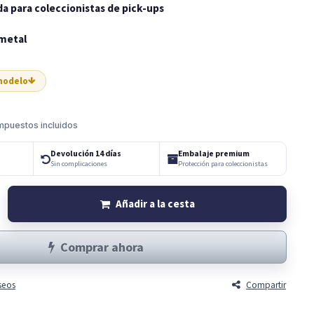
a para coleccionistas de pick-ups
 metal
 modelo
mpuestos incluidos
Devolución 14 días
Embalaje premium
Sin complicaciones
Protección para coleccionistas
Añadir a la cesta
Comprar ahora
eseos
Compartir