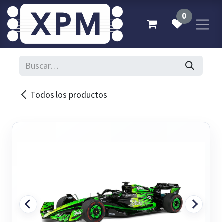
Ir al contenido
0
Todos los productos