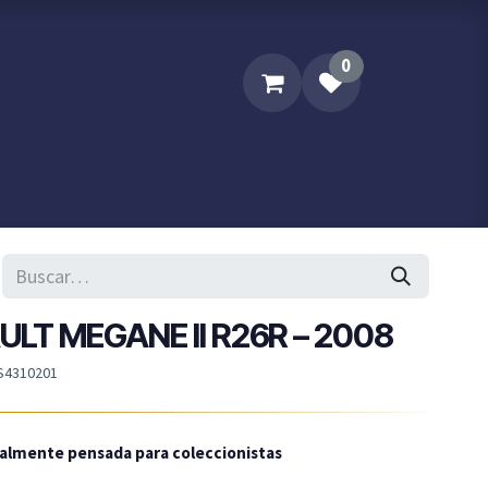
0
Sobre XPM
Contacta XPM..
ULT MEGANE II R26R – 2008
S4310201
ialmente pensada para coleccionistas