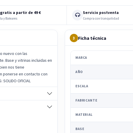
gratis a partir de 49 €
Servicio postventa
la y Baleares
Compra con tranquilidad
Ficha técnica
3
lo nuevo con las
MARCA
. Base y vitrinas incluidas en
bien nos tiene
AÑO
n ponerse en contacto con
S: SOLIDO OFICIAL
ESCALA
FABRICANTE
MATERIAL
BASE