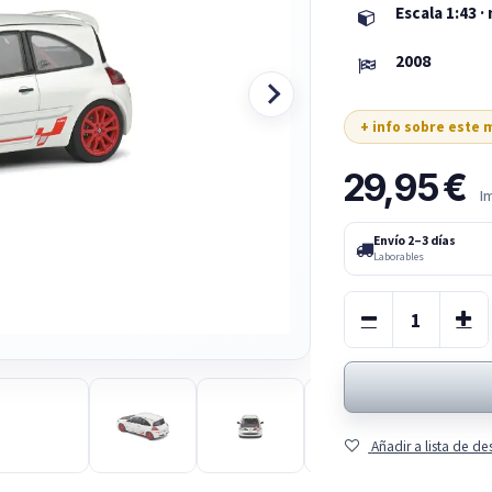
Escala 1:43 ·
2008
+ info sobre este
29,95
€
I
Envío 2–3 días
Laborables
Añadir a lista de d