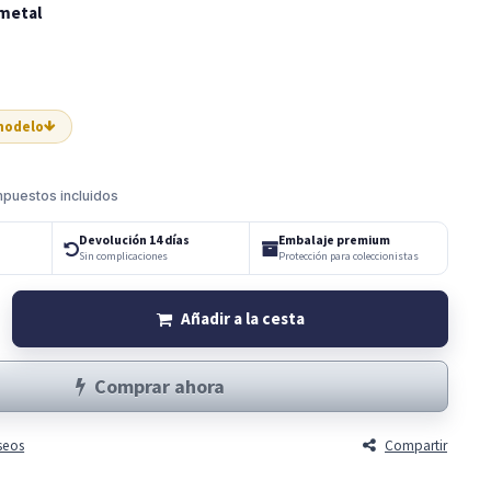
 metal
 modelo
mpuestos incluidos
Devolución 14 días
Embalaje premium
Sin complicaciones
Protección para coleccionistas
Añadir a la cesta
Comprar ahora
eseos
Compartir