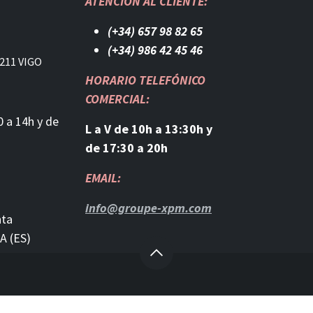
ATENCIÓN AL CLIENTE:
(+34) 657 98 82 65
(+34) 986 42 45 46​
211 VIGO
HORARIO TELEFÓNICO
COMERCIAL:
0 a 14h y de
L a V de 10h a 13:30h y
de 17:30 a 20h
EMAIL:
info@groupe-xpm.com
nta
A (ES)