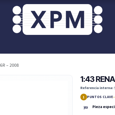
or ti?
XPM OnRoad
Acceso / Registro Clientes
6R – 2008
1:43 RENA
Referencia interna:
PUNTOS CLAVE
Pieza espec