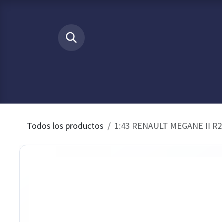
Ir al contenido
​
INICIO
Tienda
Buscamos p
Todos los productos
1:43 RENAULT MEGANE II R2