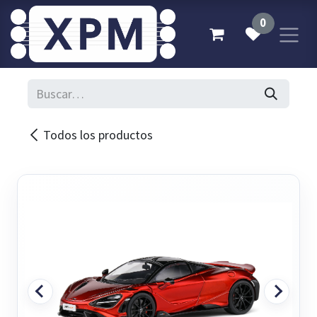
Ir al contenido
0
Todos los productos