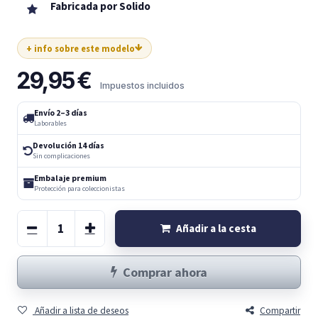
Fabricada por Solido
+ info sobre este modelo
29,95
€
Impuestos incluidos
Envío 2–3 días
Laborables
Devolución 14 días
Sin complicaciones
Embalaje premium
Protección para coleccionistas
Añadir a la cesta
Comprar ahora
Añadir a lista de deseos
Compartir