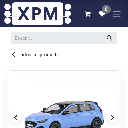
Ir al contenido
0
Todos los productos