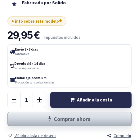
Fabricada por Solido
+ info sobre este modelo
29,95
€
Impuestos incluidos
Envío 2–3 días
Laborables
Devolución 14 días
Sin complicaciones
Embalaje premium
Protección para coleccionistas
Añadir a la cesta
Comprar ahora
Añadir a lista de deseos
Compartir