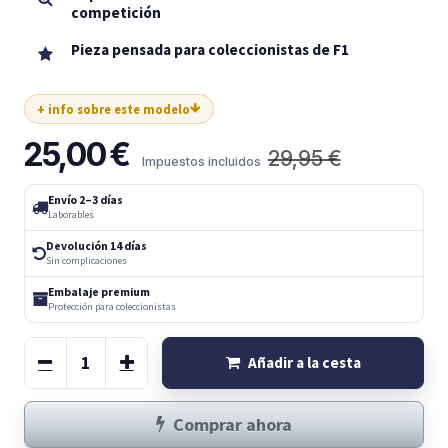
competición
Pieza pensada para coleccionistas de F1
+ info sobre este modelo
25,00
€
29,95
€
Impuestos incluidos
Envío 2–3 días
Laborables
Devolución 14 días
Sin complicaciones
Embalaje premium
Protección para coleccionistas
Añadir a la cesta
Comprar ahora