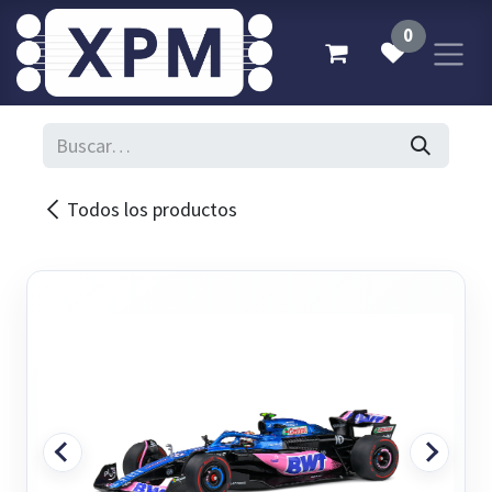
Ir al contenido
0
Todos los productos